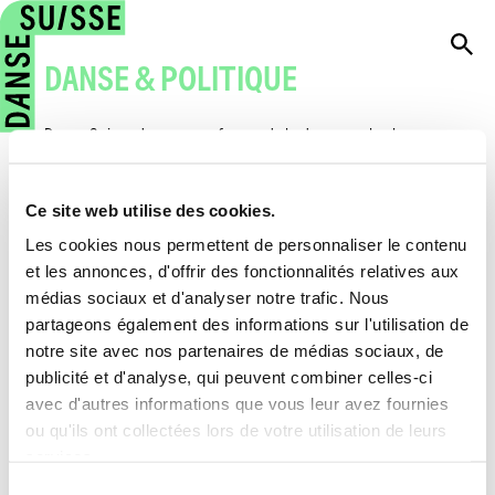
DANSE & POLITIQUE
Danse Suisse s'engage en faveur de la danse sur le plan
culturel, professionnel et éducatif. Danse Suisse fait partie
d'un réseau d'associations et d'organisations
professionnelles actives dans le secteur culturel, qui sont
Ce site web utilise des cookies.
réunies sous l'égide de Suisseculture et qui apportent les
Les cookies nous permettent de personnaliser le contenu
préoccupations communes des praticiens de la culture dans
et les annonces, d'offrir des fonctionnalités relatives aux
la politique au niveau national.
médias sociaux et d'analyser notre trafic. Nous
partageons également des informations sur l'utilisation de
notre site avec nos partenaires de médias sociaux, de
»
Danse & Politique
publicité et d'analyse, qui peuvent combiner celles-ci
avec d'autres informations que vous leur avez fournies
QUICKLINKS
ou qu'ils ont collectées lors de votre utilisation de leurs
services.
Training professionnel
Sélection