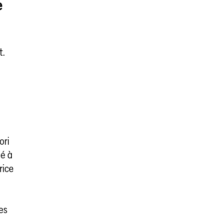
e
t.
ori
ié à
rice
les