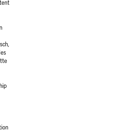
tent
n
sch,
des
tte
hip
tion