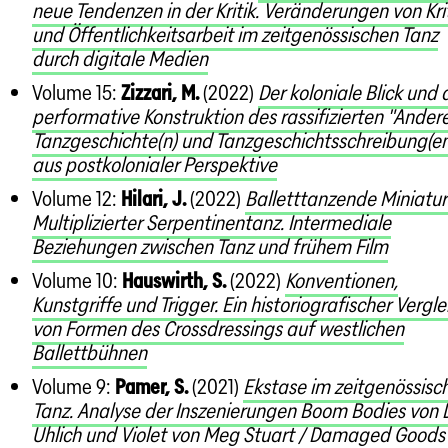
neue Tendenzen in der Kritik. Veränderungen von Kri
und Öffentlichkeitsarbeit im zeitgenössischen Tanz
durch digitale Medien
Volume 15:
Zizzari, M.
(2022)
Der koloniale Blick und 
performative Konstruktion des rassifizierten "Andere
Tanzgeschichte(n) und Tanzgeschichtsschreibung(en
aus postkolonialer Perspektive
Volume 12:
Hilari, J.
(2022)
Balletttanzende Miniatur
Multiplizierter Serpentinentanz. Intermediale
Beziehungen zwischen Tanz und frühem Film
Volume 10:
Hauswirth, S.
(2022)
Konventionen,
Kunstgriffe und Trigger. Ein historiografischer Vergle
von Formen des Crossdressings auf westlichen
Ballettbühnen
Volume 9:
Pamer, S.
(2021)
Ekstase im zeitgenössisc
Tanz. Analyse der Inszenierungen Boom Bodies von D
Uhlich und Violet von Meg Stuart / Damaged Goods