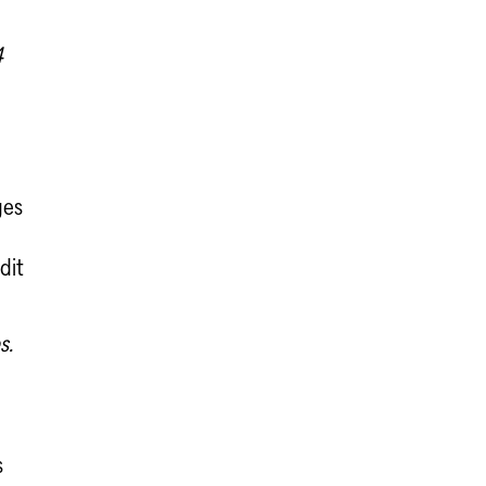
4
ges
dit
s.
s