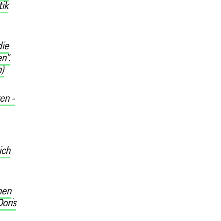
tik
die
n".
)
en -
ich
hen
oris