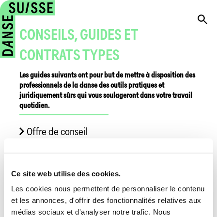
CONSEILS, GUIDES ET
CONTRATS TYPES
Les guides suivants ont pour but de mettre à disposition des
professionnels de la danse des outils pratiques et
juridiquement sûrs qui vous soulageront dans votre travail
quotidien.
Offre de conseil
Artists take Action / Guide des assurances
sociales
Ce site web utilise des cookies.
Guide du contrat de travail
Les cookies nous permettent de personnaliser le contenu
Guide « Créer et diriger une compagnie
et les annonces, d'offrir des fonctionnalités relatives aux
médias sociaux et d'analyser notre trafic. Nous
dans le domaine de la scène indépendante