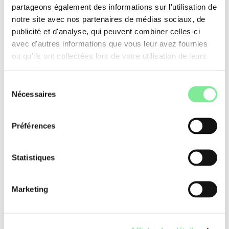
partageons également des informations sur l'utilisation de
» / Création d'une association
notre site avec nos partenaires de médias sociaux, de
Guide de la diffusion
publicité et d'analyse, qui peuvent combiner celles-ci
avec d'autres informations que vous leur avez fournies
Contrats types pour les professeurs de
ou qu'ils ont collectées lors de votre utilisation de leurs
danse
services.
Sélection
Bonnes pratiques pour les organisateurs et
Nécessaires
du
les acteurs culturels
consentement
Préférences
Danse & Outils
»
Conseils, guides et contrats
Statistiques
Marketing