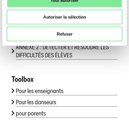
Étiquette de comportement des parents les
Tout autoriser
parents :
Autoriser la sélection
Étiquette de comportement de l’école et
des professeur-es l’école et les professeur-
Refuser
es :
ANNEXE 2 : DÉTECTER ET RÉSOUDRE LES
DIFFICULTÉS DES ÉLÈVES
Toolbox
Pour les enseignants
Pour les danseurs
pour parents