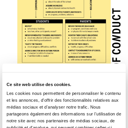
Ce site web utilise des cookies.
Aperçu du Code de conduite dans d'autres secteurs :
Les cookies nous permettent de personnaliser le contenu
→
allemand
et les annonces, d'offrir des fonctionnalités relatives aux
→
français
médias sociaux et d'analyser notre trafic. Nous
→
Italien
partageons également des informations sur l'utilisation de
notre site avec nos partenaires de médias sociaux, de
publicité et d'analyse, qui peuvent combiner celles-ci