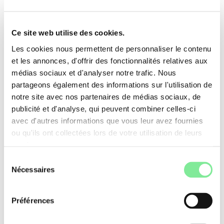
Diverse Dance Classes & Career Preparation
(en anglais)
Ce site web utilise des cookies.
26/10/2026 : Résilience et santé mentale
Les cookies nous permettent de personnaliser le contenu
17.10.26 : Let’s Teach Dance : anatomie,
et les annonces, d'offrir des fonctionnalités relatives aux
condition physique et sécurité à
médias sociaux et d'analyser notre trafic. Nous
l’entraînement en danse (en anglais)
partageons également des informations sur l'utilisation de
notre site avec nos partenaires de médias sociaux, de
Autres formations
publicité et d'analyse, qui peuvent combiner celles-ci
avec d'autres informations que vous leur avez fournies
La Manufacture: Portes ouvertes 2026
ou qu'ils ont collectées lors de votre utilisation de leurs
services.
Le Certificat de Formation continue (CAS)
Sélection
en Dramaturgie & Performance du texte
Nécessaires
du
Le Certificat de Formation continue (CAS)
consentement
en Production des Arts scéniques
Préférences
Pratique hebdomadaire avec CHO and