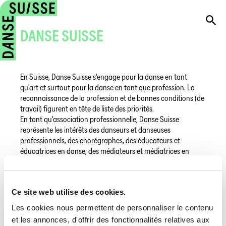
DANSE SUISSE
En Suisse, Danse Suisse s'engage pour la danse en tant
qu'art et surtout pour la danse en tant que profession. La
reconnaissance de la profession et de bonnes conditions (de
travail) figurent en tête de liste des priorités.
En tant qu'association professionnelle, Danse Suisse
représente les intérêts des danseurs et danseuses
professionnels, des chorégraphes, des éducateurs et
éducatrices en danse, des médiateurs et médiatrices en
danse et de ceux et celles qui exercent des tâches de gestion
dans le domaine de la danse scénique professionnelle ou qui
sont impliqués dans le travail administratif et
Ce site web utilise des cookies.
organisationnel dans toutes les questions de formation et de
formation continue, de reconnaissance professionnelle, de
Les cookies nous permettent de personnaliser le contenu
pratique professionnelle, de reconversion et de sécurité
et les annonces, d'offrir des fonctionnalités relatives aux
sociale.