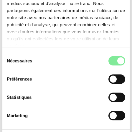
médias sociaux et d'analyser notre trafic. Nous
partageons également des informations sur l'utilisation de
notre site avec nos partenaires de médias sociaux, de
»
Association de la danse
publicité et d'analyse, qui peuvent combiner celles-ci
avec d'autres informations que vous leur avez fournies
ou qu'ils ont collectées lors de votre utilisation de leurs
QUICKLINKS
services.
Sélection
Training professionnel
Nécessaires
du
Talentscouting Days
consentement
Devenir membre
Préférences
Registre Professionnel
Statistiques
Marketing