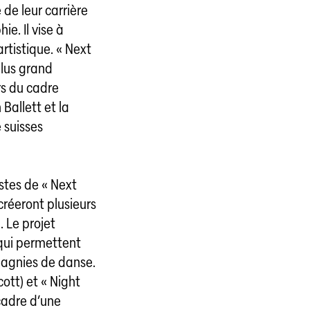
de leur carrière
e. Il vise à
rtistique. « Next
plus grand
rs du cadre
 Ballett et la
 suisses
istes de « Next
créeront plusieurs
 Le projet
 qui permettent
pagnies de danse.
ott) et « Night
cadre d’une