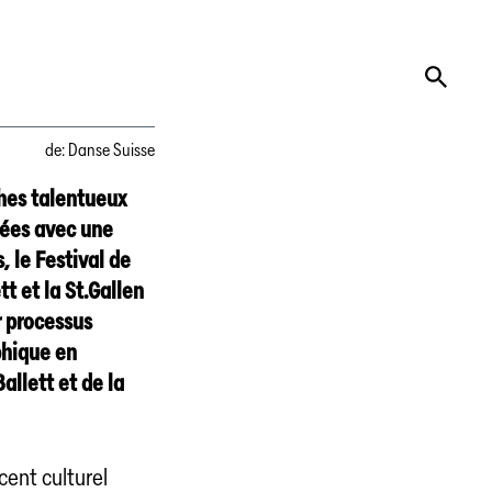
de
:
Danse Suisse
phes talentueux
nées avec une
, le Festival de
t et la St.Gallen
 processus
phique en
allett et de la
cent culturel