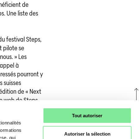
éficient de
ps. Une liste des
du festival Steps,
t pilote se
 nous. » Les
 appel à
éressés pourront y
s suisses
 édition de « Next
te web de Steps
.
U
Tout autoriser
ionnalités
formations
Autoriser la sélection
yse, qui