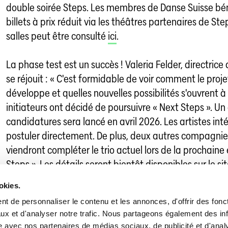
double soirée Steps. Les membres de Danse Suisse bén
billets à prix réduit via les théâtres partenaires de Ste
salles peut être consulté
ici
.
La phase test est un succès ! Valeria Felder, directrice 
se réjouit : « C'est formidable de voir comment le proje
développe et quelles nouvelles possibilités s'ouvrent à
initiateurs ont décidé de poursuivre « Next Steps ». Un
candidatures sera lancé en avril 2026. Les artistes int
postuler directement. De plus, deux autres compagnie
viendront compléter le trio actuel lors de la prochaine
Steps ». Les détails seront bientôt disponibles sur le
si
okies.
t de personnaliser le contenu et les annonces, d'offrir des fonct
Danse en Suisse
»
Nouvelles de la danse
»
Next Steps
ux et d'analyser notre trafic. Nous partageons également des in
site avec nos partenaires de médias sociaux, de publicité et d'anal