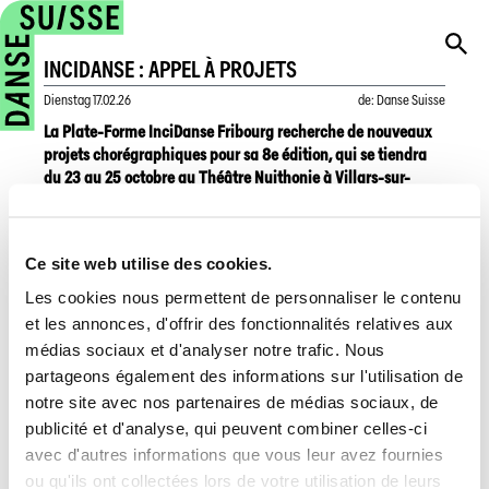
INCIDANSE : APPEL À PROJETS
Dienstag
17.02.26
de
:
Danse Suisse
La Plate-Forme InciDanse Fribourg recherche de nouveaux
projets chorégraphiques pour sa 8e édition, qui se tiendra
du 23 au 25 octobre au Théâtre Nuithonie à Villars-sur-
Glâne.
InciDanse est un événement biennal organisé à Fribourg, qui
Ce site web utilise des cookies.
présente des pièces courtes afin de soutenir les
Les cookies nous permettent de personnaliser le contenu
chorégraphes émergent·es en Suisse. Neuf à douze courtes
et les annonces, d'offrir des fonctionnalités relatives aux
chorégraphies, sélectionnées par un jury d'expert·es à partir
de vidéos, seront présentées pendant le festival.
médias sociaux et d'analyser notre trafic. Nous
partageons également des informations sur l'utilisation de
La Plate-Forme s'adresse aux chorégraphes émergent·es
notre site avec nos partenaires de médias sociaux, de
originaires de Suisse ou résidant en Suisse, âgés d'au moins
publicité et d'analyse, qui peuvent combiner celles-ci
20 ans au moment de l'événement. Les candidat·es doivent
avec d'autres informations que vous leur avez fournies
avoir suivi une formation professionnelle en danse ou
ou qu'ils ont collectées lors de votre utilisation de leurs
justifier d'un parcours équivalent leur permettant de