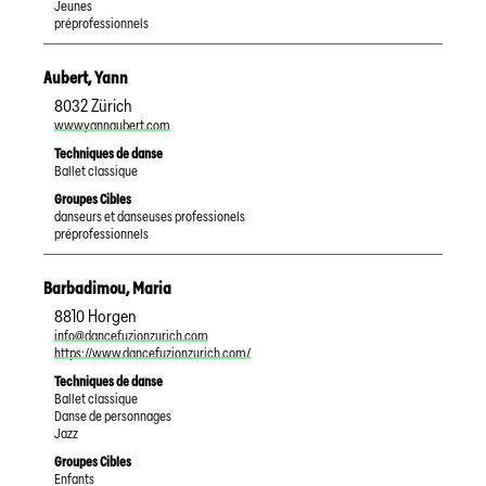
Jeunes
préprofessionnels
Aubert
,
Yann
8032
Zürich
www.yannaubert.com
Techniques de danse
Ballet classique
Groupes Cibles
danseurs et danseuses professionels
préprofessionnels
Barbadimou
,
Maria
8810
Horgen
info@dancefuzionzurich.com
https://www.dancefuzionzurich.com/
Techniques de danse
Ballet classique
Danse de personnages
Jazz
Groupes Cibles
Enfants