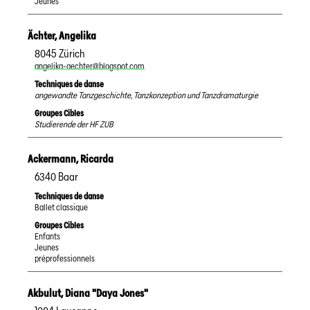
Jeunes
Ächter
,
Angelika
8045
Zürich
angelika-aechter@blogspot.com
Techniques de danse
angewandte Tanzgeschichte, Tanzkonzeption und Tanzdramaturgie
Groupes Cibles
Studierende der HF ZUB
Ackermann
,
Ricarda
6340
Baar
Techniques de danse
Ballet classique
Groupes Cibles
Enfants
Jeunes
préprofessionnels
Akbulut
,
Diana "Daya Jones"