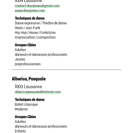
1004
Lausanne
contact.dayajones@gmail.com
www.dayajones.com
Techniques de danse
Danse expressive / Théâtre de danse
Heels / Jazz-Funk
Hip-Hop / House / Funkstyles
Improvisation / composition
Groupes Cibles
Adultes
danseurs et danseuses professionels
Jeunes
préprofessionnels
Alberico
,
Pasquale
1003
Lausanne
albericopasquale@hotmail.com
Techniques de danse
Ballet classique
Moderne
Groupes Cibles
Adultes
danseurs et danseuses professionels
Enfants