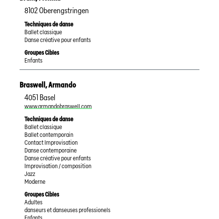
8102
Oberengstringen
Techniques de danse
Ballet classique
Danse créative pour enfants
Groupes Cibles
Enfants
Braswell
,
Armando
4051
Basel
www.armandobraswell.com
Techniques de danse
Ballet classique
Ballet contemporain
Contact Improvisation
Danse contemporaine
Danse créative pour enfants
Improvisation / composition
Jazz
Moderne
Groupes Cibles
Adultes
danseurs et danseuses professionels
Enfants