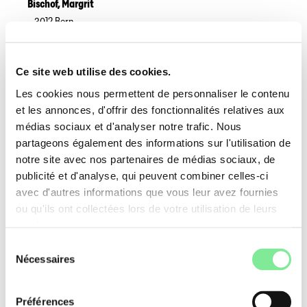
Bischof
,
Margrit
3012
Bern
http://www.bischoftanz.ch
Techniques de danse
Groupes Cibles
Ce site web utilise des cookies.
Adultes
Jeunes
Les cookies nous permettent de personnaliser le contenu
et les annonces, d'offrir des fonctionnalités relatives aux
Boath Szilagyi
,
Julie
médias sociaux et d'analyser notre trafic. Nous
partageons également des informations sur l'utilisation de
4464
Maisprach
julieboath75@gmail.com
notre site avec nos partenaires de médias sociaux, de
Techniques de danse
publicité et d'analyse, qui peuvent combiner celles-ci
Ballet classique
avec d'autres informations que vous leur avez fournies
Jazz
ou qu'ils ont collectées lors de votre utilisation de leurs
Groupes Cibles
services.
Adultes
Enfants
Sélection
Jeunes
préprofessionnels
Nécessaires
du
consentement
Boll
,
Andrea
Préférences