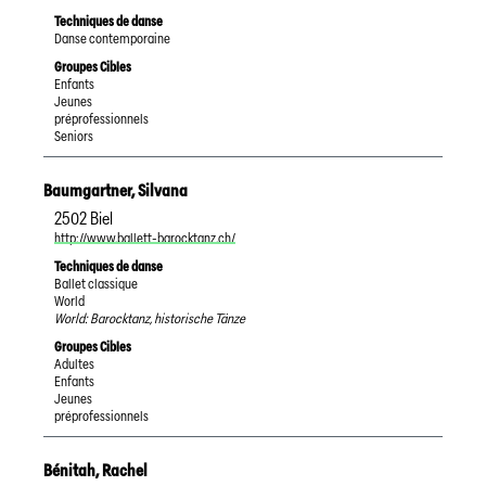
Techniques de danse
Danse contemporaine
Groupes Cibles
Enfants
Jeunes
préprofessionnels
Seniors
Baumgartner
,
Silvana
2502
Biel
http://www.ballett-barocktanz.ch/
Techniques de danse
Ballet classique
World
World: Barocktanz, historische Tänze
Groupes Cibles
Adultes
Enfants
Jeunes
préprofessionnels
Bénitah
,
Rachel