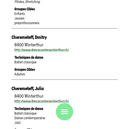
Pilates, Stretching
Groupes Cibles
Enfants
Jeunes
préprofessionnels
Cheremeteff
,
Dmitry
8400
Winterthur
http://www.dancecenterwinterthur.ch/
Techniques de danse
Ballet classique
Groupes Cibles
Adultes
Cheremeteff
,
Julia
8400
Winterthur
http://www.dancecenterwinterthur.ch/
Techniques de danse
Ballet classique
Danse contemporaine
Jazz