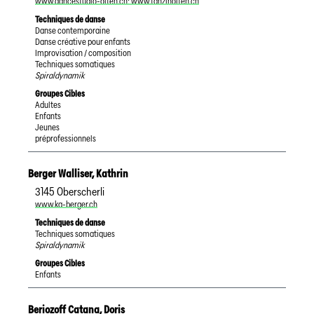
www.dancestudio-olten.ch; www.tanzinolten.ch
Techniques de danse
Danse contemporaine
Danse créative pour enfants
Improvisation / composition
Techniques somatiques
Spiraldynamik
Groupes Cibles
Adultes
Enfants
Jeunes
préprofessionnels
Berger Walliser
,
Kathrin
3145
Oberscherli
www.ka-berger.ch
Techniques de danse
Techniques somatiques
Spiraldynamik
Groupes Cibles
Enfants
Beriozoff Catana
,
Doris