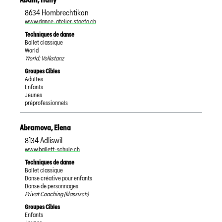
8634
Hombrechtikon
www.dance-atelier-staefa.ch
Techniques de danse
Ballet classique
World
World: Volkstanz
Groupes Cibles
Adultes
Enfants
Jeunes
préprofessionnels
Abramova
,
Elena
8134
Adliswil
www.ballett-schule.ch
Techniques de danse
Ballet classique
Danse créative pour enfants
Danse de personnages
Privat Coaching (klassisch)
Groupes Cibles
Enfants