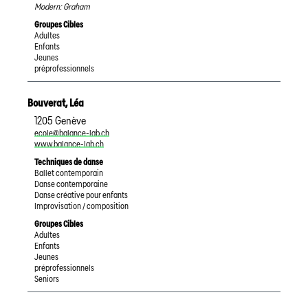
Modern: Graham
Groupes Cibles
Adultes
Enfants
Jeunes
préprofessionnels
Bouverat
,
Léa
1205
Genève
ecole@balance-lab.ch
www.balance-lab.ch
Techniques de danse
Ballet contemporain
Danse contemporaine
Danse créative pour enfants
Improvisation / composition
Groupes Cibles
Adultes
Enfants
Jeunes
préprofessionnels
Seniors