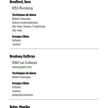
Bradford
,
Sara
8153
Rümlang
Techniques de danse
Ballet classique
Danse contemporaine
Hip-Hop / House / Funkstyles
Hip-Hop
Groupes Cibles
Enfants
Jeunes
Bradney
,
Kathryn
1080
Les Cullayes
www.igokat.com
Techniques de danse
Ballet classique
Groupes Cibles
Enfants
Jeunes
préprofessionnels
Bräm
,
Monika