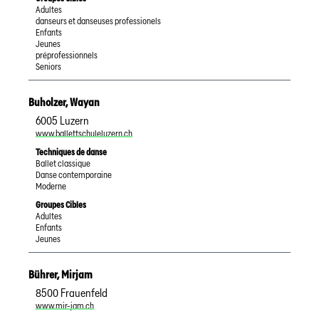
Adultes
danseurs et danseuses professionels
Enfants
Jeunes
préprofessionnels
Seniors
Buholzer
,
Wayan
6005
Luzern
www.ballettschuleluzern.ch
Techniques de danse
Ballet classique
Danse contemporaine
Moderne
Groupes Cibles
Adultes
Enfants
Jeunes
Bührer
,
Mirjam
8500
Frauenfeld
www.mir-jam.ch