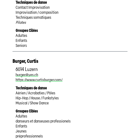
Techniques de danse
Contact Improvisation
Improvisation / composition
Techniques somatiques
Pilates
Groupes Cibles
Adultes
Enfants
Seniors
Burger
,
Curtis
6014
Luzern
burger@yes.ch
https://www.curtisburger.com/
Techniques de danse
Aérien / Acrobaties / Pôles
Hip-Hop / House / Funkstyles
Musical / Show Dance
Groupes Cibles
Adultes
danseurs et danseuses professionels
Enfants
Jeunes
préprofessionnels