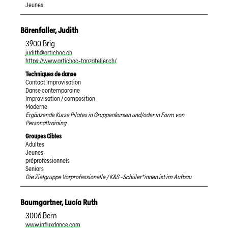
Jeunes
Bärenfaller
,
Judith
3900
Brig
judith@artichoc.ch
https://www.artichoc-tanzatelier.ch/
Techniques de danse
Contact Improvisation
Danse contemporaine
Improvisation / composition
Moderne
Ergänzende Kurse Pilates in Gruppenkursen und/oder in Form von
Personaltraining
Groupes Cibles
Adultes
Jeunes
préprofessionnels
Seniors
Die Zielgruppe Vorprofessionelle / K&S -Schüler*innen ist im Aufbau
Baumgartner
,
Lucía Ruth
3006
Bern
www.influxdance.com