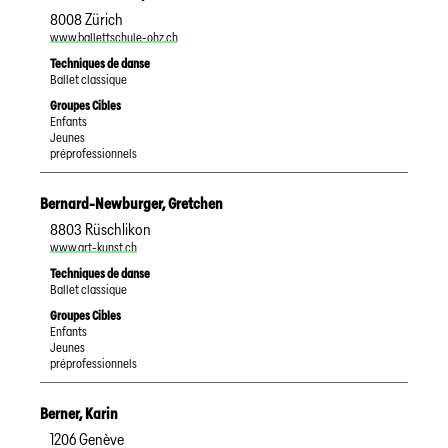
8008
Zürich
www.ballettschule-ohz.ch
Techniques de danse
Ballet classique
Groupes Cibles
Enfants
Jeunes
préprofessionnels
Bernard-Newburger
,
Gretchen
8803
Rüschlikon
www.art-kunst.ch
Techniques de danse
Ballet classique
Groupes Cibles
Enfants
Jeunes
préprofessionnels
Berner
,
Karin
1206
Genève