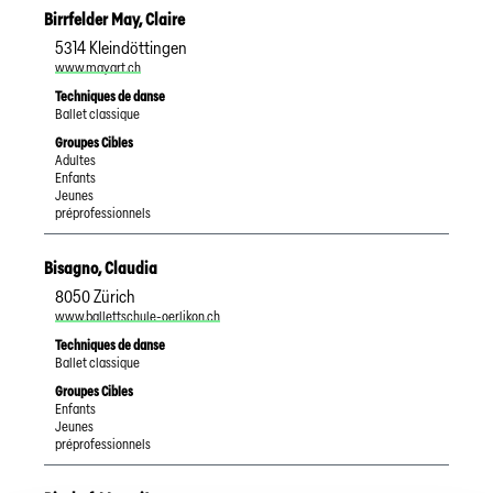
Birrfelder May
,
Claire
5314
Kleindöttingen
www.mayart.ch
Techniques de danse
Ballet classique
Groupes Cibles
Adultes
Enfants
Jeunes
préprofessionnels
Bisagno
,
Claudia
8050
Zürich
www.ballettschule-oerlikon.ch
Techniques de danse
Ballet classique
Groupes Cibles
Enfants
Jeunes
préprofessionnels