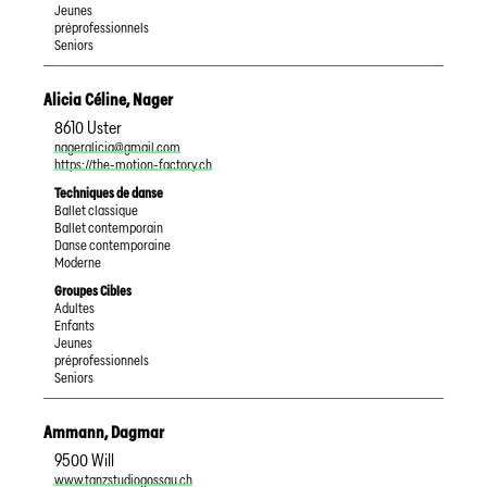
Jeunes
préprofessionnels
Seniors
Alicia Céline
,
Nager
8610
Uster
nageralicia@gmail.com
https://the-motion-factory.ch
Techniques de danse
Ballet classique
Ballet contemporain
Danse contemporaine
Moderne
Groupes Cibles
Adultes
Enfants
Jeunes
préprofessionnels
Seniors
Ammann
,
Dagmar
9500
Will
www.tanzstudiogossau.ch