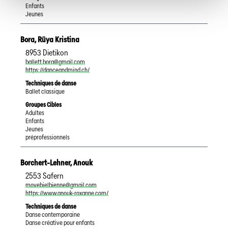
Enfants
Jeunes
Bora
,
Rüya Kristina
8953
Dietikon
ballett.bora@gmail.com
https://danceandmind.ch/
Techniques de danse
Ballet classique
Groupes Cibles
Adultes
Enfants
Jeunes
préprofessionnels
Borchert-Lehner
,
Anouk
2553
Safern
movebielbienne@gmail.com
https://www.anouk-roxanne.com/
Techniques de danse
Danse contemporaine
Danse créative pour enfants