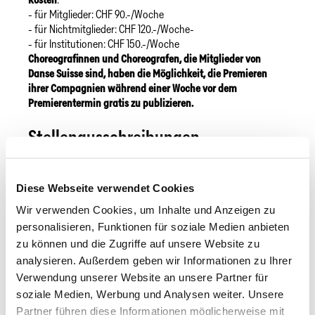
- für Mitglieder: CHF 90.-/Woche
- für Nichtmitglieder: CHF 120.-/Woche-
- für Institutionen: CHF 150.-/Woche
Choreografinnen und Choreografen, die Mitglieder von
Danse Suisse sind, haben die Möglichkeit, die Premieren
ihrer Compagnien während einer Woche vor dem
Premierentermin gratis zu publizieren.
Stellenausschreibungen
Ausschreibungen auf der Unterseite →
Profibörse und
Chancen
veröffentlichen wir auf Anfrage und bei
Diese Webseite verwendet Cookies
Einsendung der notwendigen Informationen (als Text- bzw.
Worddatei, kein pdf!). Die Angaben sollten nicht zu
Wir verwenden Cookies, um Inhalte und Anzeigen zu
umfangreich sein, wir verlinken aber gerne auf eine
personalisieren, Funktionen für soziale Medien anbieten
Ursprungsseite, wo eine längere Version nachzulesen ist.
zu können und die Zugriffe auf unsere Website zu
analysieren. Außerdem geben wir Informationen zu Ihrer
Kosten
- für Mitglieder: gratis
Verwendung unserer Website an unsere Partner für
- Auditions von professionellen Compagnien (durch die
soziale Medien, Werbung und Analysen weiter. Unsere
öffentliche Hand subventioniert) für Tänzer*innen sind
Partner führen diese Informationen möglicherweise mit