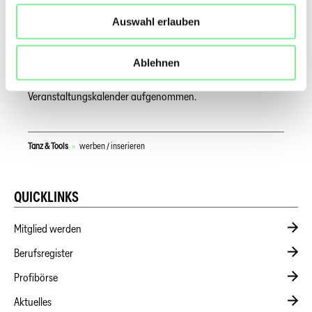
Gerne kann mit der Geschäftsstelle Kontakt aufgenommen
Auswahl erlauben
werden, wenn es darum geht, bestimmte Themen
aufzugreifen!
Ablehnen
Der Newsletter dient nicht der Werbung für einzelne
Tanzproduktionen und Aufführungen - diese werden in den
Veranstaltungskalender aufgenommen.
Tanz & Tools
»
werben / inserieren
QUICKLINKS
Mitglied werden
Berufsregister
Profibörse
Aktuelles