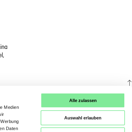
Rina
l,
U
Alle zulassen
le Medien
ir
Auswahl erlauben
, Werbung
ren Daten