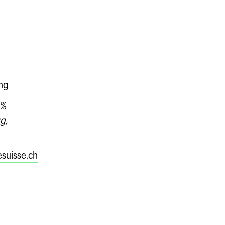
ng
 %
g,
suisse.ch