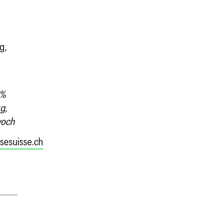
g,
 %
g,
woch
sesuisse.ch