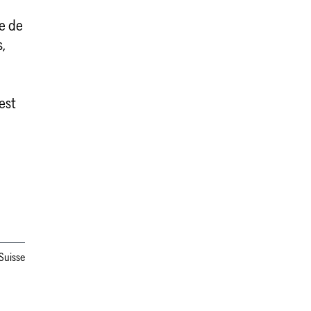
e de
,
est
Suisse