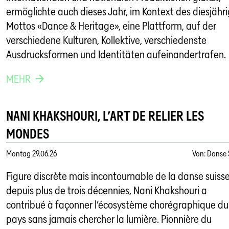
ermöglichte auch dieses Jahr, im Kontext des diesjähr
Mottos «Dance & Heritage», eine Plattform, auf der
verschiedene Kulturen, Kollektive, verschiedenste
Ausdrucksformen und Identitäten aufeinandertrafen.
MEHR
NANI KHAKSHOURI, L’ART DE RELIER LES
MONDES
Montag
29.06.26
Von
:
Danse 
Figure discrète mais incontournable de la danse suiss
depuis plus de trois décennies, Nani Khakshouri a
contribué à façonner l’écosystème chorégraphique du
pays sans jamais chercher la lumière. Pionnière du