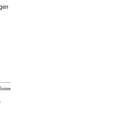
igen
Suisse
e