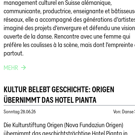
management culturel en Suisse alémanique,
communicante, productrice, enseignante et bâtisseus
réseaux, elle a accompagné des générations d’artistes
imaginé des projets d’envergure et défendu une vision
ouverte de la danse. Rencontre avec une femme qui
préfère les coulisses à la scène, mais dont l’empreinte 
partout.
MEHR
KULTUR BELEBT GESCHICHTE: ORIGEN
ÜBERNIMMT DAS HOTEL PIANTA
Sonntag
28.06.26
Von
:
Danse 
Die Kulturstiftung Origen (Nova Fundaziun Origen)
übernimmt das geschichtsträchtige Hotel Pianta in