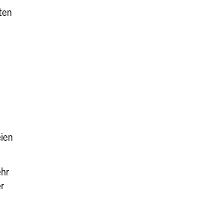
ten
eien
ehr
r