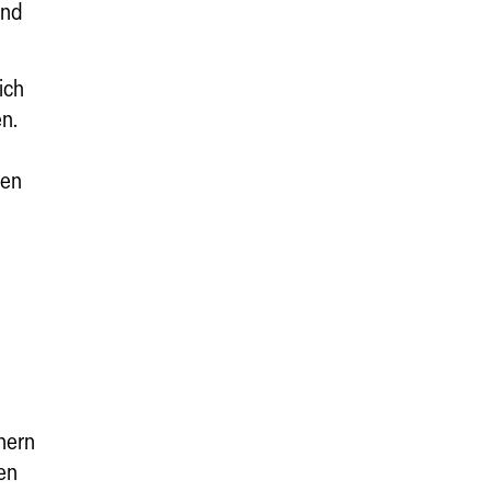
und
ich
n.
len
nern
ren