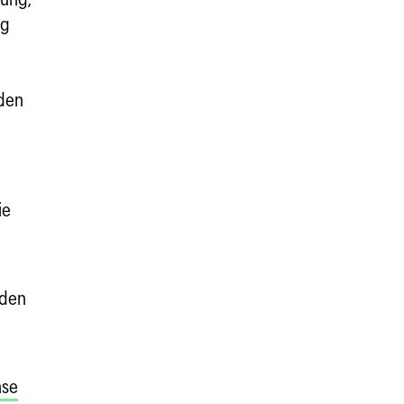
ng
nden
ie
nden
se