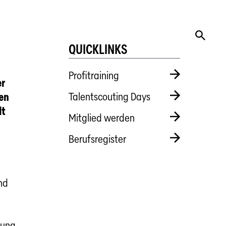
QUICKLINKS
Profitraining
er
Talentscouting Days
hen
lt
Mitglied werden
Berufsregister
ind
rung,