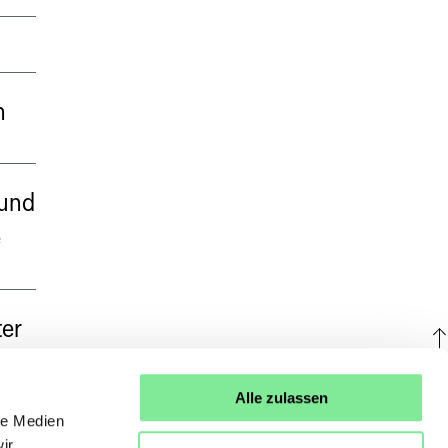
n
 und
e
er
U
Alle zulassen
le Medien
ir