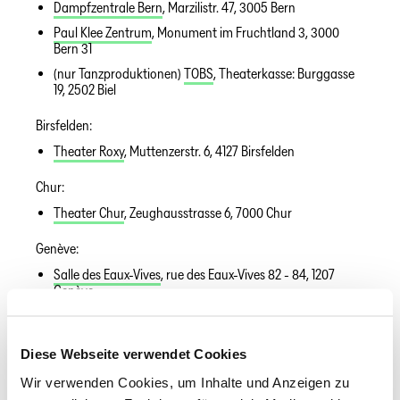
Dampfzentrale Bern
, Marzilistr. 47, 3005 Bern
Paul Klee Zentrum
, Monument im Fruchtland 3, 3000
Bern 31
(nur Tanzproduktionen)
TOBS
, Theaterkasse: Burggasse
19, 2502 Biel
Birsfelden:
Theater Roxy
, Muttenzerstr. 6, 4127 Birsfelden
Chur:
Theater Chur
, Zeughausstrasse 6, 7000 Chur
Genève:
Salle des Eaux-Vives
, rue des Eaux-Vives 82 - 84, 1207
Genève
Théâtre du Grütli
, Rue du Général Dufour 16, 1204 Genève
Lausanne:
Diese Webseite verwendet Cookies
Théâtre de l' Arsenic
, rue de Genève 57, 1004 Lausanne
Wir verwenden Cookies, um Inhalte und Anzeigen zu