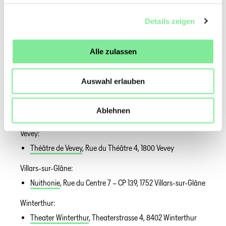
Pully:
Details zeigen
Théâtre de l'Octogone
, Avenue de Lavaux 41, 1009 Pully
Solothurn:
Alle zulassen
(nur Tanzproduktionen)
TOBS
, Theaterkasse 16-18, 4500
Solothurn
Auswahl erlauben
Steckborn:
Phönix-Theater 81 / theater:now
, Feldbachareal, 8266
Ablehnen
Steckborn
Vevey:
Théâtre de Vevey
, Rue du Théâtre 4, 1800 Vevey
Villars-sur-Glâne:
Nuithonie
, Rue du Centre 7 – CP 139, 1752 Villars-sur-Glâne
Winterthur:
Theater Winterthur
, Theaterstrasse 4, 8402 Winterthur