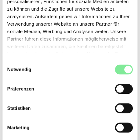
Théâtre Sévelin 36
, Av. de Sévelin 36, 1004 Lausanne
personalisieren, Funktionen für soziale Medien anbieten
zu können und die Zugriffe auf unsere Website zu
Théâtre Vidy-Lausanne
, av. E. Jaques-Dalcroze 5, 1007
Lausanne
analysieren. Außerdem geben wir Informationen zu Ihrer
Verwendung unserer Website an unsere Partner für
Luzern:
soziale Medien, Werbung und Analysen weiter. Unsere
Théâtre La Fourmi
, Tribschenstrasse 61, 6005 Luzern
Partner führen diese Informationen möglicherweise mit
weiteren Daten zusammen, die Sie ihnen bereitgestellt
Meyrin:
haben oder die sie im Rahmen Ihrer Nutzung der Dienste
Théâtre Forum Meyrin
, place des Cinq Continents 1, 1217
gesammelt haben.
Einwilligungsauswahl
Meyrin
Notwendig
Neuchâtel:
ADN Espace Danse
, rue de l'Evole 31 a, 2000 Neuchâtel
Präferenzen
Neuhausen am Rheinfall:
cinevox theater, Poststrasse 33, 8212 Neuhausen am
Statistiken
Rheinfall
Olten:
Marketing
Stadttheater Olten
, Froburgstrasse 3, 4600 Olten