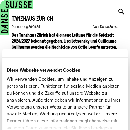
TANZHAUS ZÜRICH
Donnerstag
26.06.25
Von
:
Danse Suisse
Das Tanzhaus Zürich hat die neue Leitung für die Spielzeit
2026/2027 bekannt gegeben. Lisa Letnansky und Guillaume
Guilherme werden die Nachfolge von Catja Loepfe antreten,
die nach über einem Jahrzehnt in dieser Funktion ihr
Engagement beendet.
Diese Webseite verwendet Cookies
Die künftige Co-Leitung setzt auf eine Kombination aus
Wir verwenden Cookies, um Inhalte und Anzeigen zu
Kontinuität und Erneuerung. Im Mittelpunkt ihrer Vision
personalisieren, Funktionen für soziale Medien anbieten
stehen die Weiterentwicklung des von Lisa Letnansky
entwickelten partizipativen Modells «Kompliz:innen», die
zu können und die Zugriffe auf unsere Website zu
Stärkung der digitalen Präsenz, die Erweiterung des
analysieren. Außerdem geben wir Informationen zu Ihrer
Publikums, die Nachhaltigkeit sowie eine empathische und
Verwendung unserer Website an unsere Partner für
kollaborative Arbeitskultur. Ihr Motto: «Move and be moved»
soziale Medien, Werbung und Analysen weiter. Unsere
– ein Tanzhaus in Bewegung, das die Stadt bewegt.
Partner führen diese Informationen möglicherweise mit
weiteren Daten zusammen, die Sie ihnen bereitgestellt
Lisa Letnansky, ausgebildete Germanistin und seit 2024