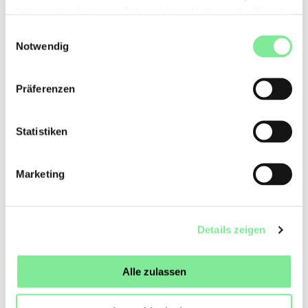
haben oder die sie im Rahmen Ihrer Nutzung der Dienste
Dramaturgin des Tanzhauses, ist seit vielen Jahren eng mit
der Zürcher Freien Szene verbunden und in verschiedenen
gesammelt haben.
Einwilligungsauswahl
Förder- und Kulturpolitikplattformen aktiv. Unter anderem
Notwendig
ist sie Mitgründerin der Plattform artFAQ zur Beratung und
Professionalisierung von Kulturschaffenden. Guillaume
Guilherme, Tänzer und Kurator mit brasilianisch-
Präferenzen
schweizerischen Wurzeln, wirkte viele Jahre am Tanzhaus
Zürich, bevor er zum Südpol Luzern wechselte, wo er seit
2023 die Sparte Darstellende Künste leitet. Guilherme ist
Statistiken
stark in der nationalen Tanzlandschaft vernetzt, und
engagiert sich in Projekten zur inklusiven und partizipativen
Vermittlung.
Marketing
→
Mitteilung Tanzhaus Zürich
Details zeigen
Tanzland Schweiz
»
Tanznews
»
Tanzhaus Zürich
Alle zulassen