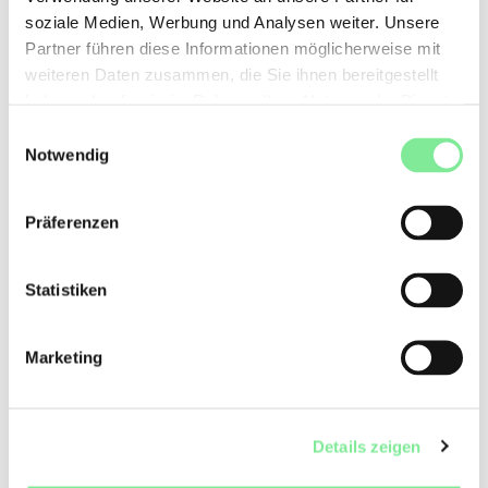
Lektionsentlastungen und Freistellungen
soziale Medien, Werbung und Analysen weiter. Unsere
Partner führen diese Informationen möglicherweise mit
Koordination der schulischen Lernziele mit den
ausserschulischen Tätigkeiten
weiteren Daten zusammen, die Sie ihnen bereitgestellt
Kooperation mit den ausserschulischen Partnern
haben oder die sie im Rahmen Ihrer Nutzung der Dienste
gesammelt haben.
Einwilligungsauswahl
Dass hier nicht von absurden Forderungen unsererseits
Notwendig
gesprochen wird, zeigen diese unterschiedlichen K+S-
Modelle, welche nach innovativen Konzepten suchen und zu
individuellen Lösungen bereit sind. Durch die flexiblen
Präferenzen
Stundenpläne und die individualisierten Lernformen und
Lernangebote, wird die Doppelbelastung verringert. Somit
hat der angehende Tänzer*in die Möglichkeit, dass sich,
Statistiken
gemäss Leitgedanken der KuSS ZO, „seine Begabung im
Einklang mit der schulischen Ausbildung entfalten kann.“
Marketing
Ob der Vielfalt der Modelle ist es sehr schwierig, diese
einzuordnen. Dies entspringt dem föderalistischen
Bildungssystem der Schweiz.
Ziel des Berufsverbandes Danse Suisse ist nicht ein
Details zeigen
Überangebot von K+S-Klassen im Fachbereich Tanz, sondern
die Qualität des Gesamtkonzeptes.