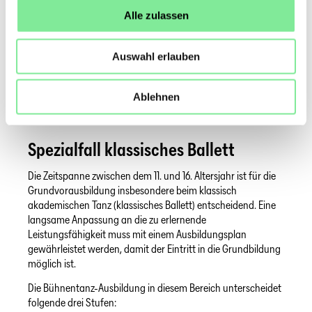
Alle zulassen
Dokumente
:
K+S Reglement
Auswahl erlauben
Adressen K+S Deutschschweiz
Adressen K+S franz. Schweiz
K+S Tessin
Ablehnen
Referat zu K+S
von Gabriela Schärer-Jenk
Spezialfall klassisches Ballett
Die Zeitspanne zwischen dem 11. und 16. Altersjahr ist für die
Grundvorausbildung insbesondere beim klassisch
akademischen Tanz (klassisches Ballett) entscheidend. Eine
langsame Anpassung an die zu erlernende
Leistungsfähigkeit muss mit einem Ausbildungsplan
gewährleistet werden, damit der Eintritt in die Grundbildung
möglich ist.
Die Bühnentanz-Ausbildung in diesem Bereich unterscheidet
folgende drei Stufen: