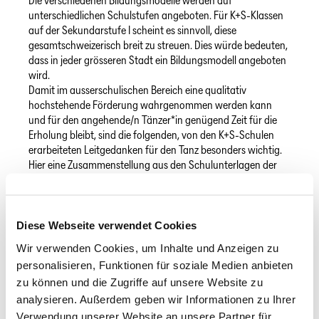
Die verschiedenen Bildungsmodelle werden auf
unterschiedlichen Schulstufen angeboten. Für K+S-Klassen
auf der Sekundarstufe I scheint es sinnvoll, diese
gesamtschweizerisch breit zu streuen. Dies würde bedeuten,
dass in jeder grösseren Stadt ein Bildungsmodell angeboten
wird.
Damit im ausserschulischen Bereich eine qualitativ
hochstehende Förderung wahrgenommen werden kann
und für den angehende/n Tänzer*in genügend Zeit für die
Erholung bleibt, sind die folgenden, von den K+S-Schulen
erarbeiteten Leitgedanken für den Tanz besonders wichtig.
Hier eine Zusammenstellung aus den Schulunterlagen der
unterschiedlichen K+S-Bildungsmodellen:
Flexible, auf den tanzspezifischen Unterrichtsplan
abgestimmte Stundenpläne
Diese Webseite verwendet Cookies
Freistellungen für ausserschulische Anlässe wie der
Besuch von Intensivkursen, die Teilnahme an
Wir verwenden Cookies, um Inhalte und Anzeigen zu
Wettbewerben usw.
personalisieren, Funktionen für soziale Medien anbieten
Individualisierende Unterrichtsmethoden
zu können und die Zugriffe auf unsere Website zu
Individuelle schulische Betreuung nach Absenzen
analysieren. Außerdem geben wir Informationen zu Ihrer
Verwendung unserer Website an unsere Partner für
Individuallösungen in den Regelschulen betreffend