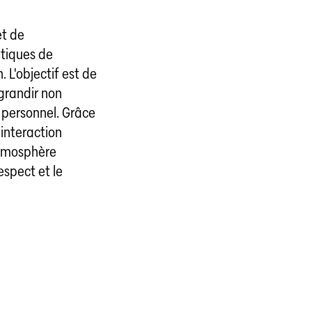
et de
tiques de
 L'objectif est de
grandir non
n personnel. Grâce
interaction
 atmosphère
espect et le