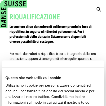
RIQUALIFICAZIONE
La carriera di un danzatore di solito comprende la fase di
riqualifica, in seguito al ritiro dai palcoscenici. Per i
professionisti della danza in Svizzera sono disponibili
diverse possibilità di sostegno.
Per molti danzatori la riqualifica è parte integrante della loro
professione, eppure vi sono grandi interrogativi quando si
tratta di dare una nuova direzione alla loro carriera. Danse
Suisse è impegnata in questo settore nell'ambito di un
accordo tripartito firmato nel febbraio 2017 con le due
Questo sito web utilizza i cookie
organizzazioni specializzate nella riqualificazione dei
ballerini:
Utilizziamo i cookie per personalizzare contenuti ed
Danse Transition
(responsabile per la Svizzera romanda)
annunci, per fornire funzionalità dei social media e per
analizzare il nostro traffico. Condividiamo inoltre
Fondazione svizzera per la riqualificazione degli artisti
interpreti SSUDK
(responsabile per la Svizzera tedesca e il
informazioni sul modo in cui utilizzi il nostro sito con i
Ticino)