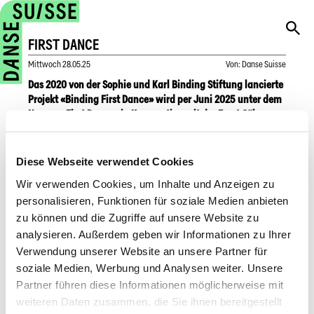
FIRST DANCE
Mittwoch
28.05.25
Von
:
Danse Suisse
Das 2020 von der Sophie und Karl Binding Stiftung lancierte
Projekt «Binding First Dance» wird per Juni 2025 unter dem
Namen «First Dance» in Kooperation mit der Ernst Göhner
Stiftung weitergeführt und gestärkt.
Diese Webseite verwendet Cookies
«First Dance» unterstützt Absolvent:innen Schweizer
Tanzausbildungen bei ihrem Schritt auf die Bühne. Die
Wir verwenden Cookies, um Inhalte und Anzeigen zu
Stiftungen übernehmen (teilweise) die Lohnkosten für eine
personalisieren, Funktionen für soziale Medien anbieten
vollwertige Anstellung einer Abgängerin, eines Abgängers bei
zu können und die Zugriffe auf unsere Website zu
etablierten Kompanien der freien Szene und bei städtischen
analysieren. Außerdem geben wir Informationen zu Ihrer
Ensembles. Für eine Förderung stellen die Kompanien und
Verwendung unserer Website an unsere Partner für
Ensembles einen Antrag an die Sophie und Karl Binding
Stiftung. Institutionen und Tanzschaffende selbst können
soziale Medien, Werbung und Analysen weiter. Unsere
keine Anträge stellen.
Partner führen diese Informationen möglicherweise mit
weiteren Daten zusammen, die Sie ihnen bereitgestellt
Es gelten folgende Bedingungen: