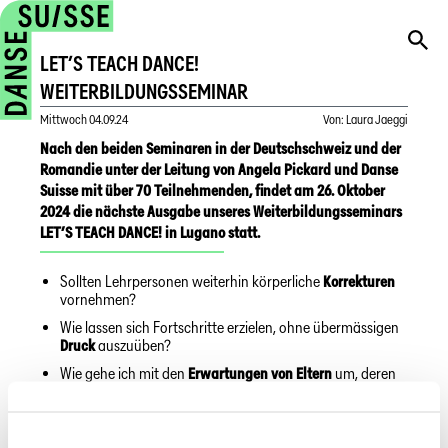
LET’S TEACH DANCE!
WEITERBILDUNGSSEMINAR
Mittwoch
04.09.24
Von
:
Laura Jaeggi
Nach den beiden Seminaren in der Deutschschweiz und der
Romandie unter der Leitung von Angela Pickard und Danse
Suisse mit über 70 Teilnehmenden, findet am 26. Oktober
2024 die nächste Ausgabe unseres Weiterbildungsseminars
LET’S TEACH DANCE! in Lugano statt.
Sollten Lehrpersonen weiterhin körperliche
Korrekturen
vornehmen?
Wie lassen sich Fortschritte erzielen, ohne übermässigen
Druck
auszuüben?
Wie gehe ich mit den
Erwartungen von Eltern
um, deren
Kind eine Hauptrolle übernehmen soll?
Dieses Seminar bietet einen vertieften Einblick in die