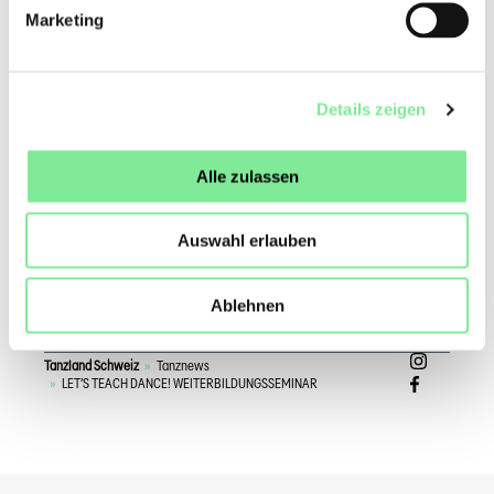
Marketing
Datum:
26. Oktober 2024
Zeit:
11:00–16:00 Uhr
Ort:
LAC Art e Cultura in Lugano, Saal 4
Details zeigen
Sprache:
Englisch/Italienisch
Teilnahmegebühren:
Alle zulassen
Es ist uns ein Anliegen, dass auch Tanzschaffende mit
geringem Budget teilnehmen können.
Deshalb gilt ab sofort die Devise: Zahle so viel, wie du kannst,
Auswahl erlauben
direkt vor Ort, bar oder mit Twint.
Zur →
Anmeldung
Ablehnen
Tanzland Schweiz
»
Tanznews
»
LET’S TEACH DANCE! WEITERBILDUNGSSEMINAR