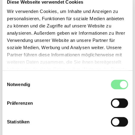
ethischen, verantwortungsbewussten und professionellen
Diese Webseite verwendet Cookies
Aspekte des Tanzunterrichts. Tanzpädagog:innen aus der
Wir verwenden Cookies, um Inhalte und Anzeigen zu
Region erhalten die Möglichkeit, ihre Erfahrungen
personalisieren, Funktionen für soziale Medien anbieten
auszutauschen und ihre Unterrichtspraxis zu bereichern.
zu können und die Zugriffe auf unsere Website zu
Warum teilnehmen?
analysieren. Außerdem geben wir Informationen zu Ihrer
In der heutigen Tanzunterrichtslandschaft ist es von grösster
Verwendung unserer Website an unsere Partner für
Bedeutung, eine
sichere
,
unterstützende
und
soziale Medien, Werbung und Analysen weiter. Unsere
wertschätzende
Lernumgebung
zu schaffen. Dieses Seminar
Partner führen diese Informationen möglicherweise mit
leitet Professor →
Angela Pickard
, Direktorin des Sidney de
weiteren Daten zusammen, die Sie ihnen bereitgestellt
Haan Research Centre for Arts and Health an der Universität
haben oder die sie im Rahmen Ihrer Nutzung der Dienste
Canterbury.
gesammelt haben.
Einwilligungsauswahl
Code of Conduct für Tanzpädagog:innen
Notwendig
Ein zentrales Thema des Seminars wird der kürzlich
überarbeitete Danse Suisse →
Präferenzen
CODE OF CONDUCT FÜR TANZPÄDAGOG:INNEN
sein, der als Grundlage für die Förderung von Ethik, Integrität
und Professionalität im Tanzunterricht dient.
Statistiken
Veranstaltungsinformationen: